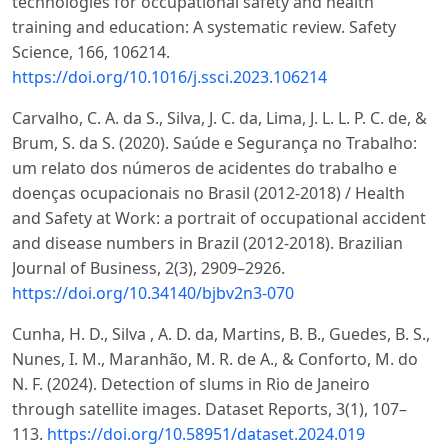
technologies for occupational safety and health
training and education: A systematic review. Safety
Science, 166, 106214.
https://doi.org/10.1016/j.ssci.2023.106214
Carvalho, C. A. da S., Silva, J. C. da, Lima, J. L. L. P. C. de, &
Brum, S. da S. (2020). Saúde e Segurança no Trabalho:
um relato dos números de acidentes do trabalho e
doenças ocupacionais no Brasil (2012-2018) / Health
and Safety at Work: a portrait of occupational accident
and disease numbers in Brazil (2012-2018). Brazilian
Journal of Business, 2(3), 2909–2926.
https://doi.org/10.34140/bjbv2n3-070
Cunha, H. D., Silva , A. D. da, Martins, B. B., Guedes, B. S.,
Nunes, I. M., Maranhão, M. R. de A., & Conforto, M. do
N. F. (2024). Detection of slums in Rio de Janeiro
through satellite images. Dataset Reports, 3(1), 107–
113.
https://doi.org/10.58951/dataset.2024.019