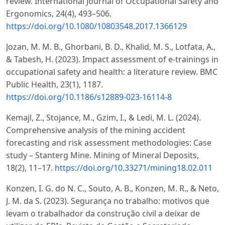
review. International Journal of Occupational Safety and
Ergonomics, 24(4), 493–506.
https://doi.org/10.1080/10803548.2017.1366129
Jozan, M. M. B., Ghorbani, B. D., Khalid, M. S., Lotfata, A.,
& Tabesh, H. (2023). Impact assessment of e-trainings in
occupational safety and health: a literature review. BMC
Public Health, 23(1), 1187.
https://doi.org/10.1186/s12889-023-16114-8
Kemajl, Z., Stojance, M., Gzim, I., & Ledi, M. L. (2024).
Comprehensive analysis of the mining accident
forecasting and risk assessment methodologies: Case
study – Stanterg Mine. Mining of Mineral Deposits,
18(2), 11–17.
https://doi.org/10.33271/mining18.02.011
Konzen, I. G. do N. C., Souto, A. B., Konzen, M. R., & Neto,
J. M. da S. (2023). Segurança no trabalho: motivos que
levam o trabalhador da construção civil a deixar de