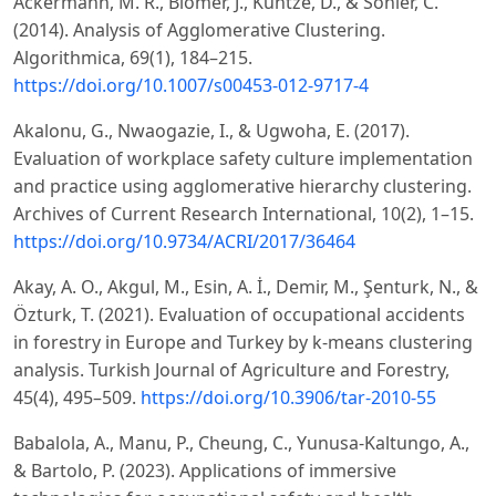
Ackermann, M. R., Blömer, J., Kuntze, D., & Sohler, C.
(2014). Analysis of Agglomerative Clustering.
Algorithmica, 69(1), 184–215.
https://doi.org/10.1007/s00453-012-9717-4
Akalonu, G., Nwaogazie, I., & Ugwoha, E. (2017).
Evaluation of workplace safety culture implementation
and practice using agglomerative hierarchy clustering.
Archives of Current Research International, 10(2), 1–15.
https://doi.org/10.9734/ACRI/2017/36464
Akay, A. O., Akgul, M., Esin, A. İ., Demir, M., Şenturk, N., &
Özturk, T. (2021). Evaluation of occupational accidents
in forestry in Europe and Turkey by k-means clustering
analysis. Turkish Journal of Agriculture and Forestry,
45(4), 495–509.
https://doi.org/10.3906/tar-2010-55
Babalola, A., Manu, P., Cheung, C., Yunusa-Kaltungo, A.,
& Bartolo, P. (2023). Applications of immersive