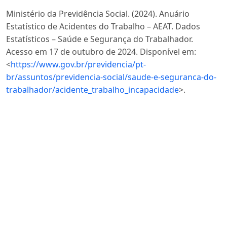
Ministério da Previdência Social. (2024). Anuário
Estatístico de Acidentes do Trabalho – AEAT. Dados
Estatísticos – Saúde e Segurança do Trabalhador.
Acesso em 17 de outubro de 2024. Disponível em:
<
https://www.gov.br/previdencia/pt-
br/assuntos/previdencia-social/saude-e-seguranca-do-
trabalhador/acidente_trabalho_incapacidade
>.
Miraftabzadeh, S. M., Colombo, C. G., Longo, M., &
Foiadelli, F. (2023). K-means and alternative clustering
methods in modern power systems. IEEE Access, 11,
119596–119633.
https://doi.org/10.1109/ACCESS.2023.3327640
Mutlu, N. G., Altuntas, S., & Dereli, T. (2023). The
evaluation of occupational accident with sequential
pattern mining. Safety Science, 166, 106212.
https://doi.org/10.1016/j.ssci.2023.106212