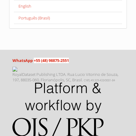
English
Português (Brasil)
WhatsApp
+55 (48) 98875-2551
RoyalDataset Publishing LTDA. Rua Lucio Vitorino de Souza,
197, 88035-060, Florianópolis, SC, Brasil.
CNPJ.:49.329.433/0001-84