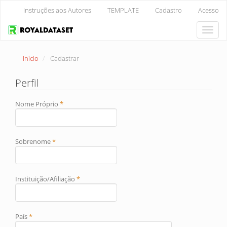
Navegação
Instruções aos Autores
TEMPLATE
Cadastro
Acesso
Principal
Conteúdo
Toggle
principal
naviga
Barra
Lateral
Início
Cadastrar
Perfil
Obrigatório
Nome Próprio
*
Obrigatório
Sobrenome
*
Obrigatório
Instituição/Afiliação
*
Obrigatório
País
*